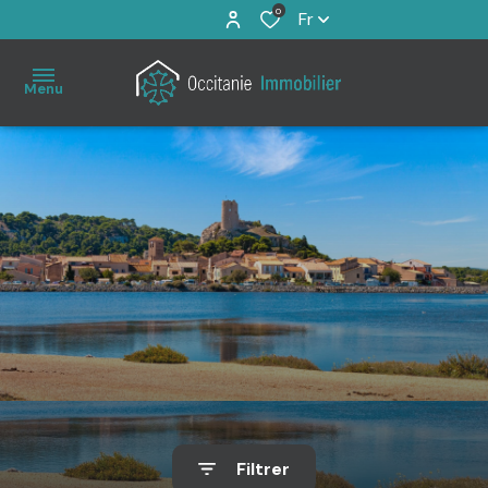
0
Fr
Menu
Accueil
À
vendre
Immo
Pro
Estimation
Filtrer
Notre