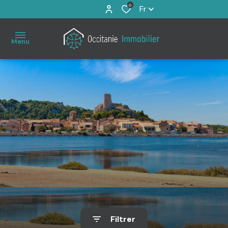
0
Fr
Menu
Accueil
À
vendre
Immo
Pro
Estimation
Filtrer
Notre