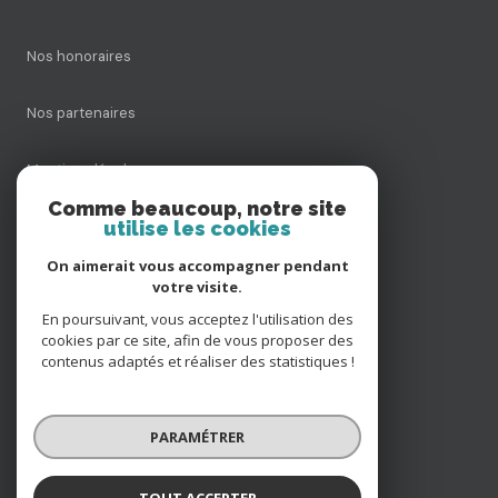
Nos honoraires
Nos partenaires
Mentions légales
Comme beaucoup, notre site
utilise les cookies
Admin
On aimerait vous accompagner pendant
Politique RGPD
votre visite.
En poursuivant, vous acceptez l'utilisation des
cookies par ce site, afin de vous proposer des
Cookies
contenus adaptés et réaliser des statistiques !
© 2026 | Tous droits réservés
PARAMÉTRER
Réalisé par
TOUT ACCEPTER