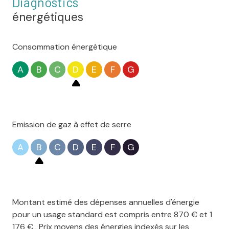
Diagnostics
énergétiques
Consommation énergétique
A
B
C
D
E
F
G
Emission de gaz à effet de serre
A
B
C
D
E
F
G
Montant estimé des dépenses annuelles d'énergie
pour un usage standard est compris entre 870 € et 1
176 € . Prix moyens des énergies indexés sur les