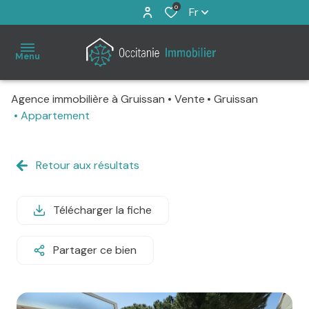
0
Fr
Menu
Agence immobilière à Gruissan
Vente
Gruissan
Accueil
Appartement
À
Retour aux résultats
vendre
Immo
Télécharger la fiche
Pro
Partager ce bien
Estimation
Notre