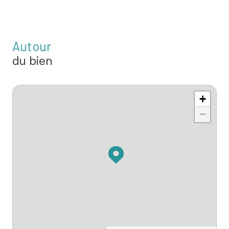
Autour
du bien
+
−