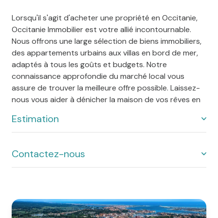
Lorsqu'il s'agit d'acheter une propriété en Occitanie,
Occitanie Immobilier est votre allié incontournable.
Nous offrons une large sélection de biens immobiliers,
des appartements urbains aux villas en bord de mer,
adaptés à tous les goûts et budgets. Notre
connaissance approfondie du marché local vous
assure de trouver la meilleure offre possible. Laissez-
nous vous aider à dénicher la maison de vos rêves en
Occitanie.
Estimation
Contactez-nous
Vous souhaitez vendre votre propriété en Occitanie ?
Notre service d'estimation immobilière vous offre une
évaluation précise et réaliste de votre bien. Notre
expertise du marché local, combinée à une analyse
Que vous soyez à la recherche de votre maison idéale
détaillée, assure une estimation juste qui reflète la
ou que vous souhaitiez vendre votre propriété,