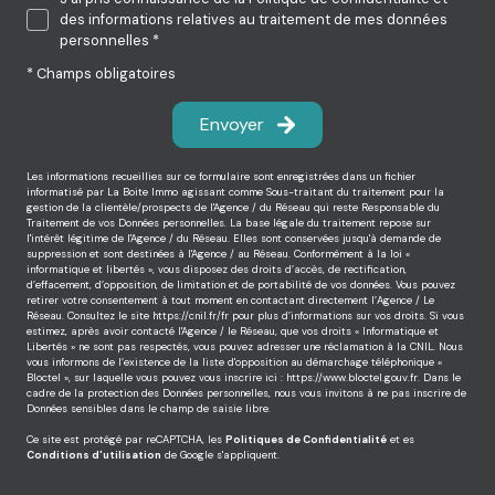
des informations relatives au traitement de mes données
personnelles *
* Champs obligatoires
Envoyer
Les informations recueillies sur ce formulaire sont enregistrées dans un fichier
informatisé par La Boite Immo agissant comme Sous-traitant du traitement pour la
gestion de la clientèle/prospects de l'Agence / du Réseau qui reste Responsable du
Traitement de vos Données personnelles. La base légale du traitement repose sur
l'intérêt légitime de l'Agence / du Réseau. Elles sont conservées jusqu'à demande de
suppression et sont destinées à l'Agence / au Réseau. Conformément à la loi «
informatique et libertés », vous disposez des droits d’accès, de rectification,
d’effacement, d’opposition, de limitation et de portabilité de vos données. Vous pouvez
retirer votre consentement à tout moment en contactant directement l’Agence / Le
Réseau. Consultez le site
https://cnil.fr/fr
pour plus d’informations sur vos droits. Si vous
estimez, après avoir contacté l'Agence / le Réseau, que vos droits « Informatique et
Libertés » ne sont pas respectés, vous pouvez adresser une réclamation à la CNIL. Nous
vous informons de l’existence de la liste d'opposition au démarchage téléphonique «
Bloctel », sur laquelle vous pouvez vous inscrire ici :
https://www.bloctel.gouv.fr
. Dans le
cadre de la protection des Données personnelles, nous vous invitons à ne pas inscrire de
Données sensibles dans le champ de saisie libre.
Ce site est protégé par reCAPTCHA, les
Politiques de Confidentialité
et es
Conditions d'utilisation
de Google s'appliquent.