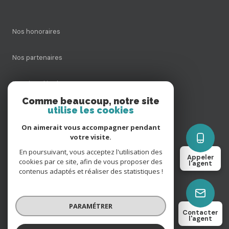
Nos honoraires
Nos partenaires
Mentions légales
Comme beaucoup, notre site
utilise les cookies
Admin
On aimerait vous accompagner pendant
Politique RGPD
votre visite.
En poursuivant, vous acceptez l'utilisation des
Appeler
cookies par ce site, afin de vous proposer des
Cookies
l'agent
contenus adaptés et réaliser des statistiques !
© 2026 | Tous droits réservés
PARAMÉTRER
Contacter
l'agent