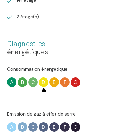
1er étage
2 étage(s)
Diagnostics
énergétiques
Consommation énergétique
A
B
C
D
E
F
G
Emission de gaz à effet de serre
A
B
C
D
E
F
G