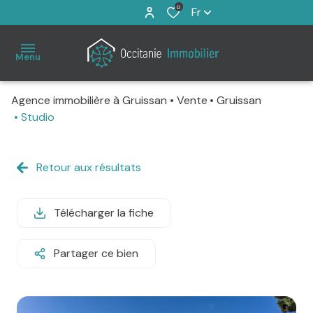
0
Fr
Menu
Agence immobilière à Gruissan
Vente
Gruissan
Accueil
Studio
À
Retour aux résultats
vendre
Immo
Télécharger la fiche
Pro
Partager ce bien
Estimation
Notre