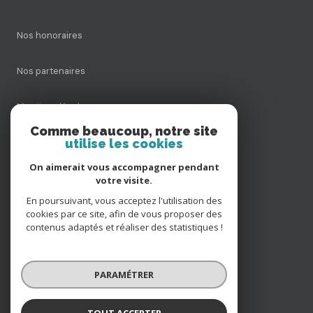
Nos honoraires
Nos partenaires
Mentions légales
Comme beaucoup, notre site
utilise les cookies
Admin
On aimerait vous accompagner pendant
Politique RGPD
votre visite.
En poursuivant, vous acceptez l'utilisation des
cookies par ce site, afin de vous proposer des
Cookies
contenus adaptés et réaliser des statistiques !
© 2026 | Tous droits réservés
PARAMÉTRER
Réalisé par
TOUT ACCEPTER