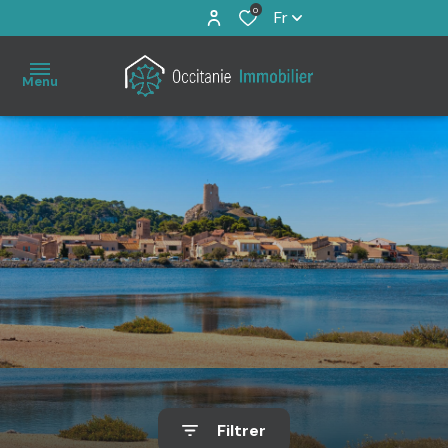
0
Fr
Menu
Accueil
À
vendre
Immo
Pro
Estimation
Filtrer
Notre