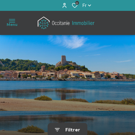
0
Fr
Menu
Accueil
À
vendre
Immo
Pro
Estimation
Filtrer
Notre