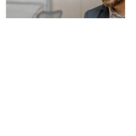
Bénéficiez de la puissance
d'une communauté de + de 8000
agences immobilières
Découvrir