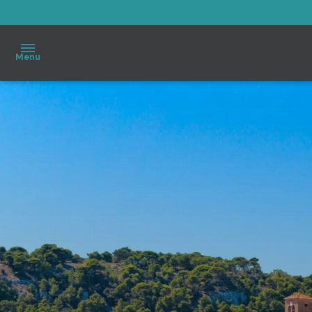
Menu
Accueil
À
vendre
Immo
Pro
Estimation
Notre