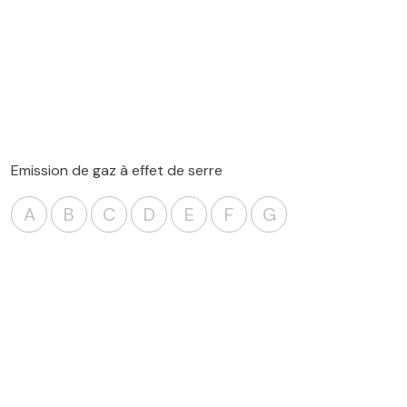
Emission de gaz à effet de serre
A
B
C
D
E
F
G