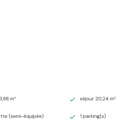
3,88 m²
séjour 20,24 m²
ette (semi-équipée)
1 parking(s)