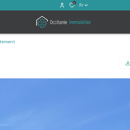
0
Fr
tement