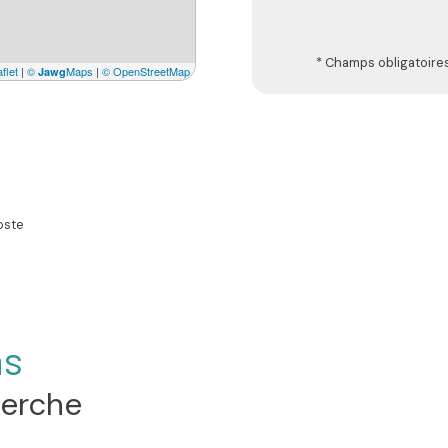
* Champs obligatoire
flet
|
©
Maps
|
© OpenStreetMap
Jawg
oste
ns
herche