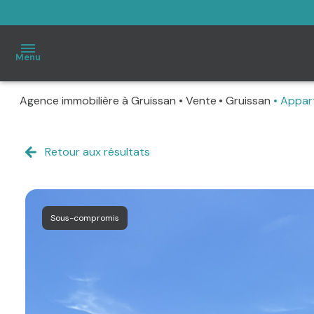
Menu
Agence immobilière à Gruissan
Vente
Gruissan
Appar
Accueil
À
Retour aux résultats
vendre
Immo
Sous-compromis
Pro
Estimation
Notre