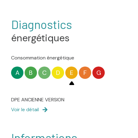
Diagnostics
énergétiques
Consommation énergétique
A
B
C
D
E
F
G
DPE ANCIENNE VERSION
Voir le détail
Informations