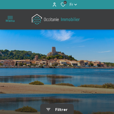
0
Fr
Menu
Accueil
À
vendre
Immo
Pro
Estimation
Filtrer
Notre