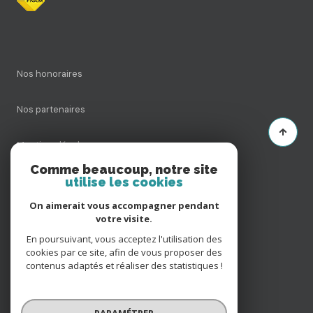
Nos honoraires
Nos partenaires
Mentions légales
Comme beaucoup, notre site
utilise les cookies
Admin
On aimerait vous accompagner pendant
Politique RGPD
votre visite.
En poursuivant, vous acceptez l'utilisation des
cookies par ce site, afin de vous proposer des
Cookies
contenus adaptés et réaliser des statistiques !
© 2026 | Tous droits réservés
PARAMÉTRER