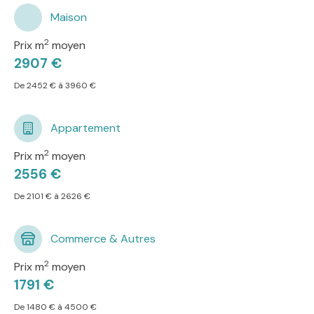
Maison
2
Prix m
moyen
2907 €
De 2452 € à 3960 €
Appartement
2
Prix m
moyen
2556 €
De 2101 € à 2626 €
Commerce & Autres
2
Prix m
moyen
1791 €
De 1480 € à 4500 €