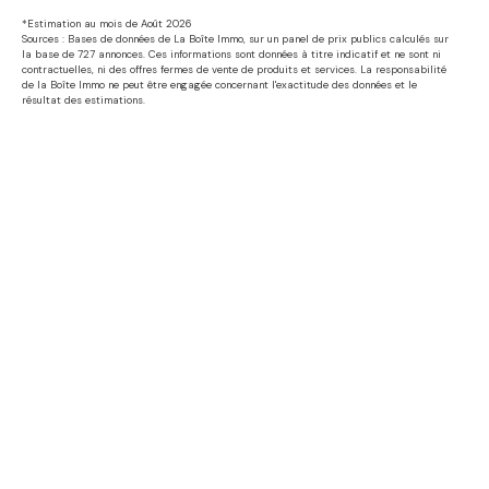
*Estimation au mois de Août 2026
Sources : Bases de données de La Boîte Immo, sur un panel de prix publics calculés sur
la base de 727 annonces. Ces informations sont données à titre indicatif et ne sont ni
contractuelles, ni des offres fermes de vente de produits et services. La responsabilité
de la Boîte Immo ne peut être engagée concernant l'exactitude des données et le
résultat des estimations.