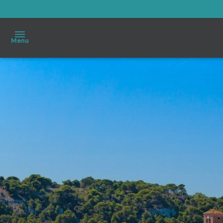
Menu
Accueil
À
vendre
Immo
Pro
Estimation
Notre