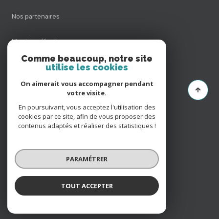
Nos partenaires
Mentions légales
Comme beaucoup, notre site
utilise les cookies
Admin
On aimerait vous accompagner pendant
Politique RGPD
votre visite.
En poursuivant, vous acceptez l'utilisation des
cookies par ce site, afin de vous proposer des
Cookies
contenus adaptés et réaliser des statistiques !
© 2026 | Tous droits réservés
PARAMÉTRER
Réalisé par
TOUT ACCEPTER