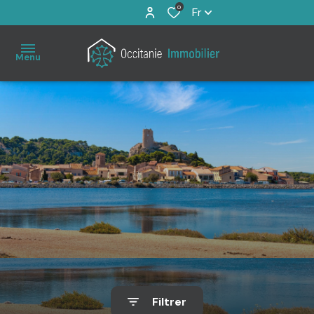
0
Fr
Menu
Accueil
À
vendre
Immo
Pro
Estimation
Filtrer
Notre